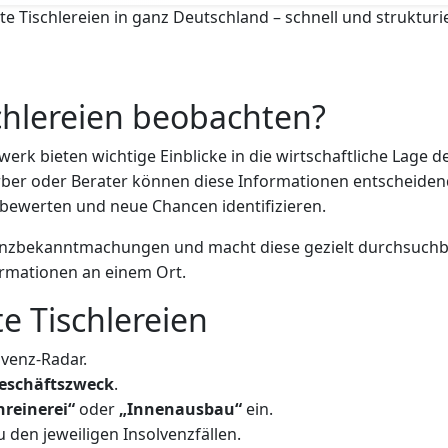
te Tischlereien in ganz Deutschland – schnell und strukturie
chlereien beobachten?
erk bieten wichtige Einblicke in die wirtschaftliche Lage d
ber oder Berater können diese Informationen entscheidend
r bewerten und neue Chancen identifizieren.
lvenzbekanntmachungen und macht diese gezielt durchsuchba
ormationen an einem Ort.
te Tischlereien
lvenz-Radar.
eschäftszweck
.
hreinerei“
oder
„Innenausbau“
ein.
u den jeweiligen Insolvenzfällen.