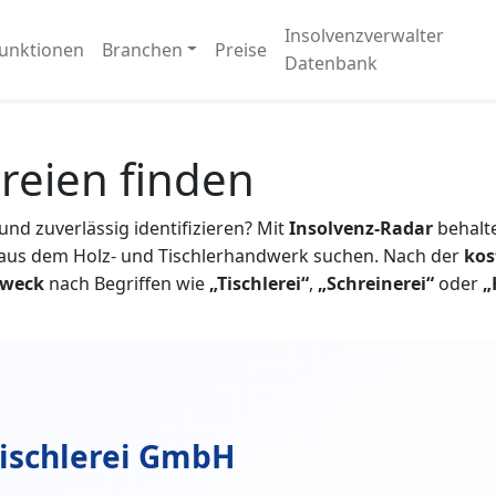
Insolvenzverwalter
unktionen
Branchen
Preise
Datenbank
ereien finden
und zuverlässig identifizieren? Mit
Insolvenz-Radar
behalt
n aus dem Holz- und Tischlerhandwerk suchen. Nach der
kos
zweck
nach Begriffen wie
„Tischlerei“
,
„Schreinerei“
oder
„
ischlerei GmbH