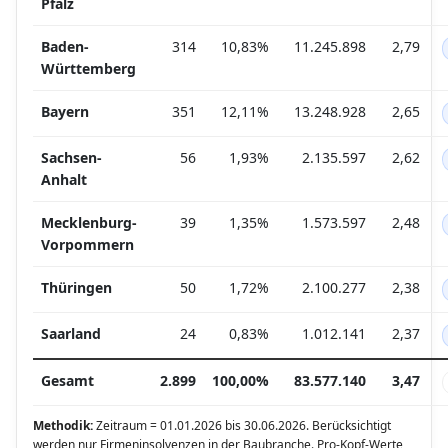
Pfalz
Baden-
314
10,83%
11.245.898
2,79
Württemberg
Bayern
351
12,11%
13.248.928
2,65
Sachsen-
56
1,93%
2.135.597
2,62
Anhalt
Mecklenburg-
39
1,35%
1.573.597
2,48
Vorpommern
Thüringen
50
1,72%
2.100.277
2,38
Saarland
24
0,83%
1.012.141
2,37
Gesamt
2.899
100,00%
83.577.140
3,47
Methodik:
Zeitraum = 01.01.2026 bis 30.06.2026. Berücksichtigt
werden nur Firmeninsolvenzen in der Baubranche. Pro-Kopf-Werte