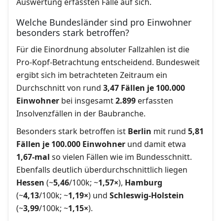
Auswertung erfassten Fälle auf sich.
Welche Bundesländer sind pro Einwohner
besonders stark betroffen?
Für die Einordnung absoluter Fallzahlen ist die
Pro-Kopf-Betrachtung entscheidend. Bundesweit
ergibt sich im betrachteten Zeitraum ein
Durchschnitt von rund
3,47 Fällen je 100.000
Einwohner
bei insgesamt
2.899
erfassten
Insolvenzfällen in der Baubranche.
Besonders stark betroffen ist
Berlin
mit rund
5,81
Fällen je 100.000 Einwohner
und damit etwa
1,67-mal
so vielen Fällen wie im Bundesschnitt.
Ebenfalls deutlich überdurchschnittlich liegen
Hessen
(~
5,46
/100k; ~
1,57×
),
Hamburg
(~
4,13
/100k; ~
1,19×
) und
Schleswig-Holstein
(~
3,99
/100k; ~
1,15×
).