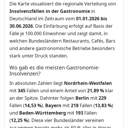
Die Karte visualisiert die regionale Verteilung von
Insolvenzfällen in der Gastronomie
in
Deutschland im Zeitraum vom
01.01.2026 bis
30.06.2026
. Die Einfärbung erfolgt auf Basis der
Fälle je 100.000 Einwohner und zeigt damit, in
welchen Bundesländern Restaurants, Cafés, Bars
und andere gastronomische Betriebe besonders
stark unter Druck standen.
Wo gab es die meisten Gastronomie-
Insolvenzen?
In absoluten Zahlen liegt
Nordrhein-Westfalen
mit
345
Fällen und einem Anteil von
21,89 %
klar
an der Spitze. Dahinter folgen
Berlin
mit
229
Fällen (
14,53 %
),
Bayern
mit
218
Fällen (
13,83 %
)
und
Baden-Württemberg
mit
193
Fällen
(
12,25 %
). Diese vier Bundesländer vereinen
zusammen bereits mehr als 60 % aller in dieser