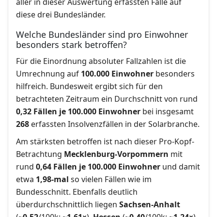
aller in dieser Auswertung erfassten Fälle auf
diese drei Bundesländer.
Welche Bundesländer sind pro Einwohner
besonders stark betroffen?
Für die Einordnung absoluter Fallzahlen ist die
Umrechnung auf
100.000 Einwohner
besonders
hilfreich. Bundesweit ergibt sich für den
betrachteten Zeitraum ein Durchschnitt von rund
0,32 Fällen je 100.000 Einwohner
bei insgesamt
268
erfassten Insolvenzfällen in der Solarbranche.
Am stärksten betroffen ist nach dieser Pro-Kopf-
Betrachtung
Mecklenburg-Vorpommern
mit
rund
0,64 Fällen je 100.000 Einwohner
und damit
etwa
1,98-mal
so vielen Fällen wie im
Bundesschnitt. Ebenfalls deutlich
überdurchschnittlich liegen
Sachsen-Anhalt
(~
0,52
/100k; ~
1,61×
),
Hessen
(~
0,40
/100k; ~
1,24×
)