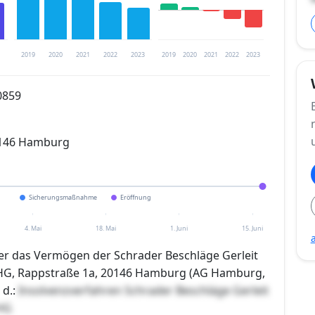
2019
2020
2021
2022
2023
2019
2020
2021
2022
2023
0859
trierung verfügbar
0146 Hamburg
en
Sicherungsmaßnahme
Eröffnung
4. Mai
18. Mai
1. Juni
15. Juni
ber das Vermögen der Schrader Beschläge Gerleit
HG, Rappstraße 1a, 20146 Hamburg (AG Hamburg,
 d.:
Insolvenzverfahren Schrader Beschläge Gerleit
HG