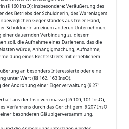
rin (§ 160 InsO); insbesondere: Veräußerung des
 des Betriebs der Schuldnerin, des Warenlagers
unbeweglichen Gegenstandes aus freier Hand,
 der Schuldnerin an einem anderen Unternehmen,
ng einer dauernden Verbindung zu diesem
n soll, die Aufnahme eines Darlehens, das die
belasten würde, Anhängigmachung, Aufnahme,
rmeidung eines Rechtsstreits mit erheblichem
äußerung an besonders Interessierte oder eine
g unter Wert (§§ 162, 163 InsO),
g der Anordnung einer Eigenverwaltung (§ 271
rhalt aus der Insolvenzmasse (§§ 100, 101 InsO),
 des Verfahrens durch das Gericht gem. § 207 InsO
 einer besonderen Gläubigerversammlung.
lle und die Anmeldungsunterlagen werden