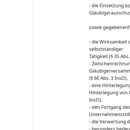
- die Einsetzung 
Gläubigerausschus
sowie gegebenenfa
- die Wirksamkeit
selbstständiger
Tätigkeit (§ 35 Abs.
- Zwischenrechnu
Gläubigerversam
(§ 66 Abs. 3 InsO),
- eine Hinterlegu
Hinterlegung von 
InsO),
- den Fortgang des 
Unternehmensstill
- die Verwertung d
- besonders bede