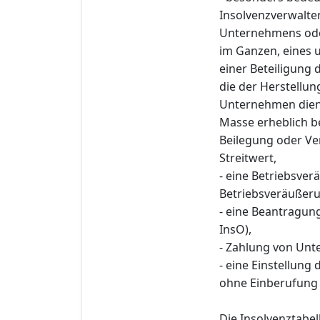
Insolvenzverwalte
Unternehmens oder
im Ganzen, eines 
einer Beteiligung
die der Herstellu
Unternehmen diene
Masse erheblich 
Beilegung oder Ve
Streitwert,
- eine Betriebsver
Betriebsveräußerun
- eine Beantragun
InsO),
- Zahlung von Unte
- eine Einstellung
ohne Einberufung
Die Insolvenztabe