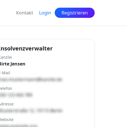
Kontakt
Login
Registrieren
Insolvenzverwalter
Kanzlei
Birte Jensen
E-Mail
max.mustermann@kanzlei.de
Telefon
030 123 456 789
Adresse
Musterstraße 12, 10115 Berlin
Website
www.example.org