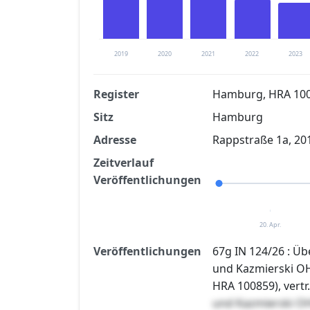
2019
2020
2021
2022
2023
Register
Hamburg, HRA 10
Sitz
Hamburg
Finanzkennzahlen nach kostenloser Regis
Adresse
Rappstraße 1a, 2
Jetzt kostenlos registrier
Zeitverlauf
Veröffentlichungen
20. Apr.
Veröffentlichungen
67g IN 124/26 : Ü
und Kazmierski O
HRA 100859), vertr.
und Kazmierski O