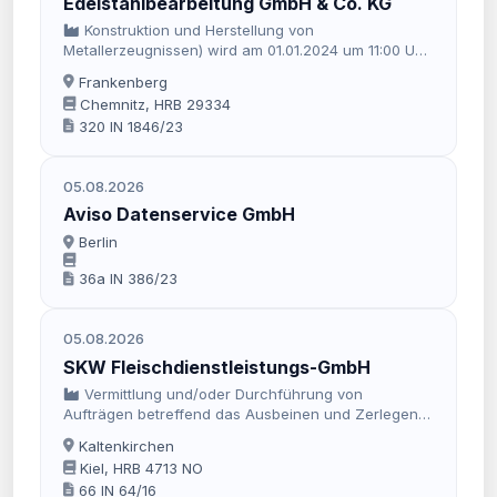
Edelstahlbearbeitung GmbH & Co. KG
Konstruktion und Herstellung von
Metallerzeugnissen) wird am 01.01.2024 um 11:00 Uhr
das Insolvenzverfahren eroffnet.
Frankenberg
Chemnitz, HRB 29334
320 IN 1846/23
05.08.2026
Aviso Datenservice GmbH
Berlin
36a IN 386/23
05.08.2026
SKW Fleischdienstleistungs-GmbH
Vermittlung und/oder Durchführung von
Aufträgen betreffend das Ausbeinen und Zerlegen
von Nutztieren sowie das Verpacken von
Kaltenkirchen
Fleischwaren, soweit hierfür keine Genehmigung
Kiel, HRB 4713 NO
erforderlich ist.
66 IN 64/16