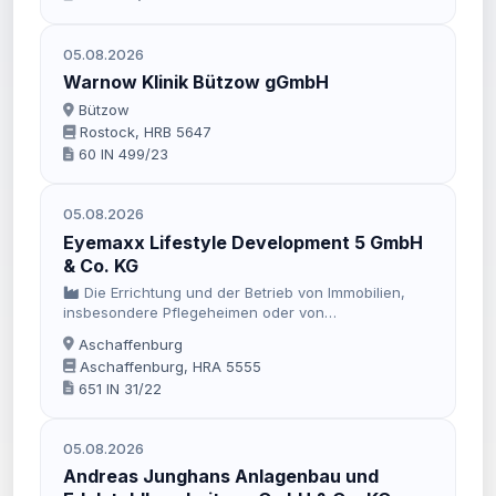
05.08.2026
Warnow Klinik Bützow gGmbH
Bützow
Rostock, HRB 5647
60 IN 499/23
05.08.2026
Eyemaxx Lifestyle Development 5 GmbH
& Co. KG
Die Errichtung und der Betrieb von Immobilien,
insbesondere Pflegeheimen oder von
Wohnimmobilien, der Erwerb, Besitz und Verwertung
Aschaffenburg
von Liegenschaften, Liegenschatenanteilen sowie
Aschaffenburg, HRA 5555
grundstücksähnlichen Rechten, die Einbringung und
651 IN 31/22
Beratungsleistungen, soweit diese nicht an eine
besondere Befugnis gebunden sind, die Vermietung
von Immobilien, Wohnungen und Gewerberäumen,
05.08.2026
verbunden mit der Gewährung anderer als
grundlegender, mit der Vermögens, insbesondere
Andreas Junghans Anlagenbau und
die Verwaltung, der Erwerb und die …