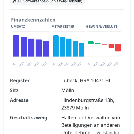
AG Schwarzenbek (Schleswig-Holstein)
Finanzkennzahlen
UMSATZ
MITARBEITER
GEWINN/VERLUST
2020
20…
2022
20…
2022
2023
2023
2020
20…
2022
2023
2020
2021
2021
2021
Register
Lübeck, HRA 10471 HL
Sitz
Mölln
Finanzkennzahlen nach kostenloser
Registrierung verfügbar
Adresse
Hindenburgstraße 13b,
23879 Mölln
Jetzt kostenlos registrieren
Geschäftszweig
Halten und Verwalten von
Beteiligungen an anderen
Unternehme…
Vollständig