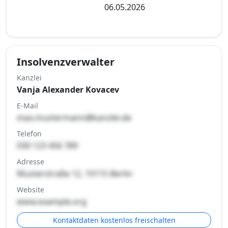
06.05.2026
Insolvenzverwalter
Kanzlei
Vanja Alexander Kovacev
E-Mail
max.mustermann@kanzlei.de
Telefon
030 123 456 789
Adresse
Musterstraße 12, 10115 Berlin
Website
www.example.org
Kontaktdaten kostenlos freischalten