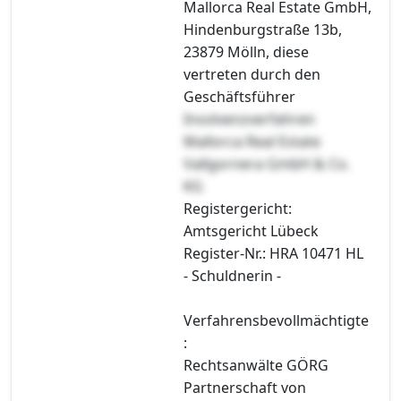
Mallorca Real Estate GmbH,
Hindenburgstraße 13b,
23879 Mölln, diese
vertreten durch den
Geschäftsführer
Insolvenzverfahren
Mallorca Real Estate
Vallgornera GmbH & Co.
KG
Registergericht:
Amtsgericht Lübeck
Register-Nr.: HRA 10471 HL
- Schuldnerin -
Verfahrensbevollmächtigte
:
Rechtsanwälte GÖRG
Partnerschaft von