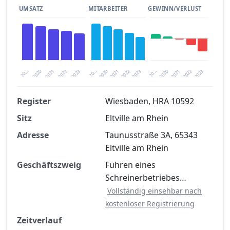
UMSATZ
MITARBEITER
GEWINN/VERLUST
2020
20…
2022
20…
2022
2023
2023
2020
20…
2022
2023
2020
2021
2021
2021
Register
Wiesbaden, HRA 10592
Sitz
Eltville am Rhein
Finanzkennzahlen nach kostenloser
Registrierung verfügbar
Adresse
Taunusstraße 3A, 65343
Eltville am Rhein
Jetzt kostenlos registrieren
Geschäftszweig
Führen eines
Schreinerbetriebes…
Vollständig einsehbar nach
kostenloser Registrierung
Zeitverlauf