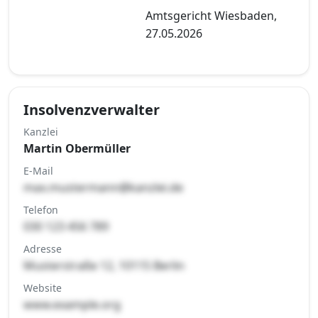
Amtsgericht Wiesbaden,
27.05.2026
Insolvenzverwalter
Kanzlei
Martin Obermüller
E-Mail
max.mustermann@kanzlei.de
Telefon
030 123 456 789
Adresse
Musterstraße 12, 10115 Berlin
Website
www.example.org