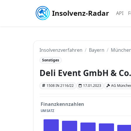
Insolvenz-Radar
API
F
Insolvenzverfahren
Bayern
Münche
Sonstiges
Deli Event GmbH & Co
1508 IN 2116/22
17.01.2023
AG München
Finanzkennzahlen
UMSATZ