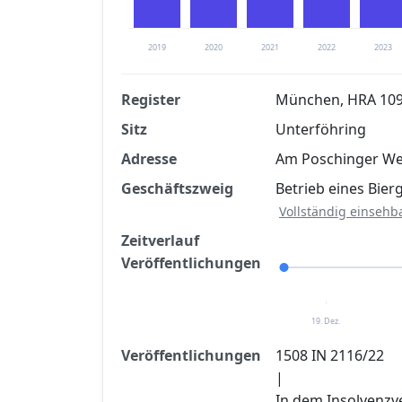
2019
2020
2021
2022
2023
Register
München, HRA 10
Sitz
Unterföhring
Finanzkennzahlen nach kostenloser Regis
Adresse
Am Poschinger Wei
Jetzt kostenlos registrier
Geschäftszweig
Betrieb eines Bie
Vollständig einsehb
Zeitverlauf
Veröffentlichungen
19. Dez.
Veröffentlichungen
1508 IN 2116/22
|
In dem Insolvenzv