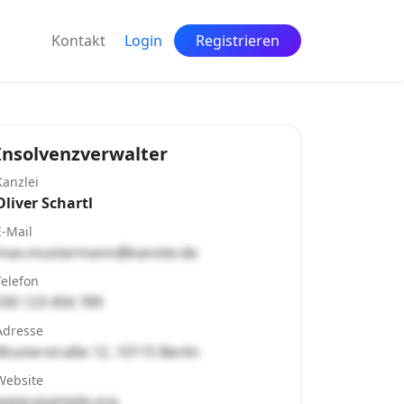
Kontakt
Login
Registrieren
Insolvenzverwalter
Kanzlei
Oliver Schartl
E-Mail
max.mustermann@kanzlei.de
Telefon
030 123 456 789
Adresse
Musterstraße 12, 10115 Berlin
Website
www.example.org