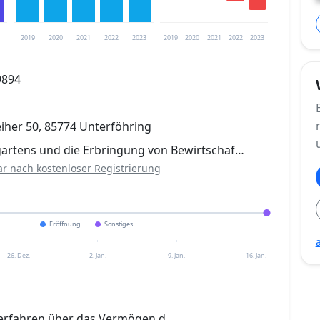
2019
2020
2021
2022
2023
2019
2020
2021
2022
2023
9894
trierung verfügbar
her 50, 85774 Unterföhring
en
rgartens und die Erbringung von Bewirtschaf…
ar nach kostenloser Registrierung
Eröffnung
Sonstiges
26. Dez.
2. Jan.
9. Jan.
16. Jan.
erfahren über das Vermögen d.