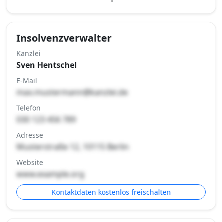
Insolvenzverwalter
Kanzlei
Sven Hentschel
E-Mail
max.mustermann@kanzlei.de
Telefon
030 123 456 789
Adresse
Musterstraße 12, 10115 Berlin
Website
www.example.org
Kontaktdaten kostenlos freischalten