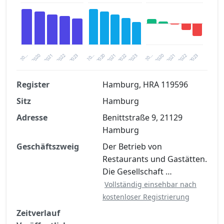
2020
20…
2022
20…
2022
2023
2023
2020
20…
2022
2023
2020
2021
2021
2021
Register
Hamburg, HRA 119596
Sitz
Hamburg
Finanzkennzahlen nach kostenloser
Registrierung verfügbar
Adresse
Benittstraße 9, 21129
Hamburg
Jetzt kostenlos registrieren
Geschäftszweig
Der Betrieb von
Restaurants und Gastätten.
Die Gesellschaft …
Vollständig einsehbar nach
kostenloser Registrierung
Zeitverlauf