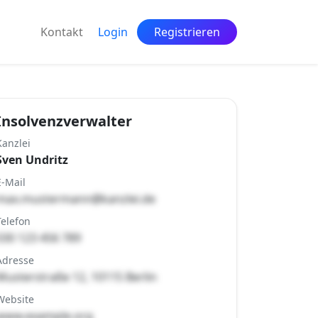
Kontakt
Login
Registrieren
Insolvenzverwalter
Kanzlei
Sven Undritz
E-Mail
max.mustermann@kanzlei.de
Telefon
030 123 456 789
Adresse
Musterstraße 12, 10115 Berlin
Website
www.example.org