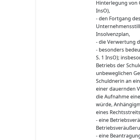
Hinterlegung von 
InsO),
- den Fortgang des 
Unternehmensstill
Insolvenzplan,
- die Verwertung d
- besonders bedeu
S. 1 InsO); insbe
Betriebs der Schu
unbeweglichen Geg
Schuldnerin an ei
einer dauernden V
die Aufnahme eine
würde, Anhängigm
eines Rechtsstreit
- eine Betriebsver
Betriebsveräußerun
- eine Beantragu