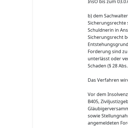
InsO bis zum 03.0
b) dem Sachwalter
Sicherungsrechte 
Schuldnerin in A
Sicherungsrecht b
Entstehungsgrund 
Forderung sind zu
unterlässt oder ve
Schaden (§ 28 Abs.
Das Verfahren wir
Vor dem Insolvenzg
B405, Ziviljustizg
Gläubigerversamml
sowie Stellungnah
angemeldeten Ford