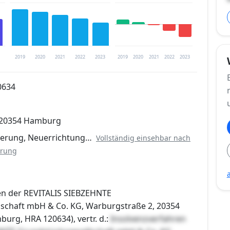
2019
2020
2021
2022
2023
2019
2020
2021
2022
2023
0634
trierung verfügbar
 20354 Hamburg
en
erung, Neuerrichtung…
Vollständig einsehbar nach
erung
n der REVITALIS SIEBZEHNTE
schaft mbH & Co. KG, Warburgstraße 2, 20354
rg, HRA 120634), vertr. d.:
Insolvenzverfahren