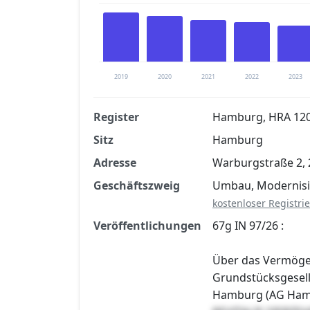
2019
2020
2021
2022
2023
Register
Hamburg, HRA 12
Sitz
Hamburg
Finanzkennzahlen nach kostenloser Regis
Adresse
Warburgstraße 2,
Jetzt kostenlos registrier
Geschäftszweig
Umbau, Modernisi
kostenloser Registri
Veröffentlichungen
67g IN 97/26 :
Über das Vermöge
Grundstücksgesell
Hamburg (AG Hambu