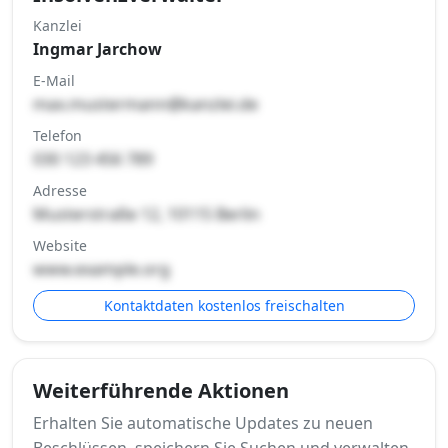
Kanzlei
Ingmar Jarchow
E-Mail
max.mustermann@kanzlei.de
Telefon
030 123 456 789
Adresse
Musterstraße 12, 10115 Berlin
Website
www.example.org
Kontaktdaten kostenlos freischalten
Weiterführende Aktionen
Erhalten Sie automatische Updates zu neuen
Beschlüssen, speichern Sie Suchen und verwalten