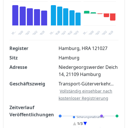
2020
20…
2022
20…
2022
2023
2023
2020
20…
2022
2023
2020
2021
2021
2021
Register
Hamburg, HRA 121027
Sitz
Hamburg
Finanzkennzahlen nach kostenloser
Registrierung verfügbar
Adresse
Niedergeorgswerder Deich
14, 21109 Hamburg
Jetzt kostenlos registrieren
Geschäftszweig
Transport-Güterverkehr…
Vollständig einsehbar nach
kostenloser Registrierung
Zeitverlauf
Veröffentlichungen
Sicherungsmaßnahme
Eröffnung
1/3
Restschuldbefreiung