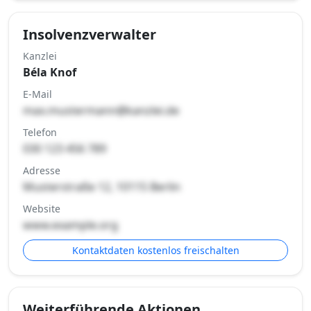
Insolvenzverwalter
Kanzlei
Béla Knof
E-Mail
max.mustermann@kanzlei.de
Telefon
030 123 456 789
Adresse
Musterstraße 12, 10115 Berlin
Website
www.example.org
Kontaktdaten kostenlos freischalten
Weiterführende Aktionen