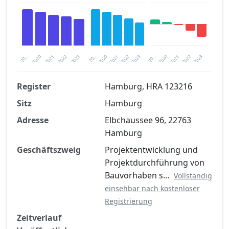
2020
20…
2022
20…
2022
2023
2023
2020
20…
2022
2023
2020
2021
2021
2021
Register
Hamburg, HRA 123216
Sitz
Hamburg
Finanzkennzahlen nach kostenloser
Registrierung verfügbar
Adresse
Elbchaussee 96, 22763
Hamburg
Jetzt kostenlos registrieren
Geschäftszweig
Projektentwicklung und
Projektdurchführung von
Bauvorhaben s…
Vollständig
einsehbar nach kostenloser
Registrierung
Zeitverlauf