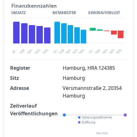
Finanzkennzahlen
UMSATZ
MITARBEITER
GEWINN/VERLUST
2020
20…
2022
20…
2022
2023
2023
2020
20…
2022
2023
2020
2021
2021
2021
Register
Hamburg, HRA 124385
Sitz
Hamburg
Finanzkennzahlen nach kostenloser
Registrierung verfügbar
Adresse
Versmannstraße 2, 20354
Hamburg
Jetzt kostenlos registrieren
Zeitverlauf
Veröffentlichungen
Sicherungsmaßnahme
Eröffnung
Mai 2026