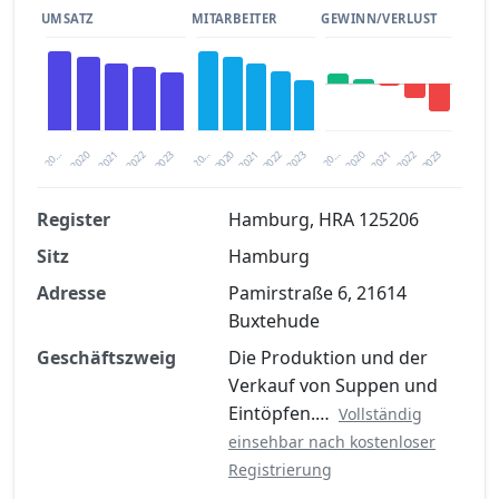
UMSATZ
MITARBEITER
GEWINN/VERLUST
2020
20…
2022
20…
2022
2023
2023
2020
20…
2022
2023
2020
2021
2021
2021
Register
Hamburg, HRA 125206
Sitz
Hamburg
Finanzkennzahlen nach kostenloser
Registrierung verfügbar
Adresse
Pamirstraße 6, 21614
Buxtehude
Jetzt kostenlos registrieren
Geschäftszweig
Die Produktion und der
Verkauf von Suppen und
Eintöpfen.…
Vollständig
einsehbar nach kostenloser
Registrierung