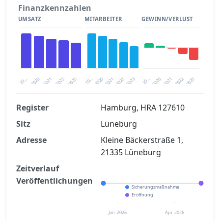
Finanzkennzahlen
UMSATZ
MITARBEITER
GEWINN/VERLUST
2020
20…
2022
20…
2022
2023
2023
2020
20…
2022
2023
2020
2021
2021
2021
Register
Hamburg, HRA 127610
Sitz
Lüneburg
Finanzkennzahlen nach kostenloser
Registrierung verfügbar
Adresse
Kleine Bäckerstraße 1,
21335 Lüneburg
Jetzt kostenlos registrieren
Zeitverlauf
Veröffentlichungen
Sicherungsmaßnahme
Eröffnung
Jan. 2026
Apr. 2026