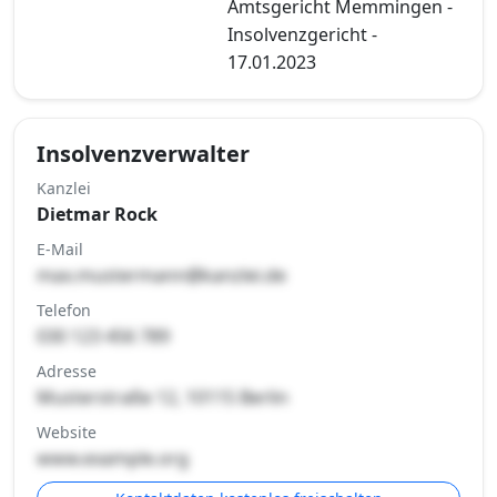
Amtsgericht Memmingen -
Insolvenzgericht -
17.01.2023
Insolvenzverwalter
Kanzlei
Dietmar Rock
E-Mail
max.mustermann@kanzlei.de
Telefon
030 123 456 789
Adresse
Musterstraße 12, 10115 Berlin
Website
www.example.org