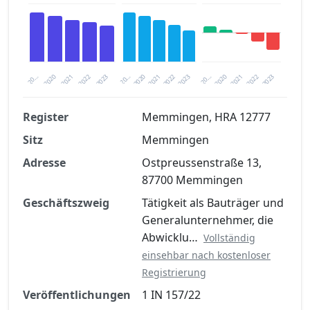
2020
20…
2022
20…
2022
2023
2023
2020
20…
2022
2023
2020
2021
2021
2021
Register
Memmingen, HRA 12777
Sitz
Memmingen
Finanzkennzahlen nach kostenloser
Registrierung verfügbar
Adresse
Ostpreussenstraße 13,
87700 Memmingen
Jetzt kostenlos registrieren
Geschäftszweig
Tätigkeit als Bauträger und
Generalunternehmer, die
Abwicklu…
Vollständig
einsehbar nach kostenloser
Registrierung
Veröffentlichungen
1 IN 157/22