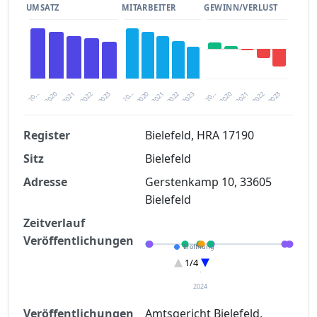
UMSATZ
MITARBEITER
GEWINN/VERLUST
2020
20…
2022
20…
2022
2023
2023
2020
20…
2022
2023
2020
2021
2021
2021
Register
Bielefeld, HRA 17190
Sitz
Bielefeld
Finanzkennzahlen nach kostenloser
Registrierung verfügbar
Adresse
Gerstenkamp 10, 33605
Bielefeld
Jetzt kostenlos registrieren
Zeitverlauf
Veröffentlichungen
Eröffnung
Restschuldbefreiung
1/4
Entscheidung im Verfahren
Verteilungsverzeichnisse
2024
Veröffentlichungen
Amtsgericht Bielefeld,