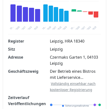
2020
20…
2022
20…
2022
2023
2023
2020
20…
2022
2023
2020
2021
2021
2021
Register
Leipzig, HRA 18340
Sitz
Leipzig
Finanzkennzahlen nach kostenloser
Registrierung verfügbar
Adresse
Czermaks Garten 1, 04103
Leipzig
Jetzt kostenlos registrieren
Geschäftszweig
Der Betrieb eines Bistros
mit Lieferservice…
Vollständig einsehbar nach
kostenloser Registrierung
Zeitverlauf
Veröffentlichungen
Sicherungsmaßnahme