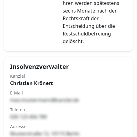
hren werden spätestens
sechs Monate nach der
Rechtskraft der
Entscheidung über die
Restschuldbefreiung
gelöscht.
Insolvenzverwalter
Kanzlei
Christian Krönert
E-Mail
max.mustermann@kanzlei.de
Telefon
030 123 456 789
Adresse
Musterstraße 12, 10115 Berlin