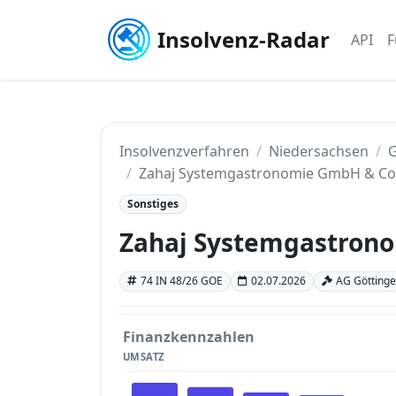
Insolvenz-Radar
API
F
Insolvenzverfahren
Niedersachsen
G
Zahaj Systemgastronomie GmbH & Co
Sonstiges
Zahaj Systemgastron
74 IN 48/26 GOE
02.07.2026
AG Göttinge
Finanzkennzahlen
UMSATZ