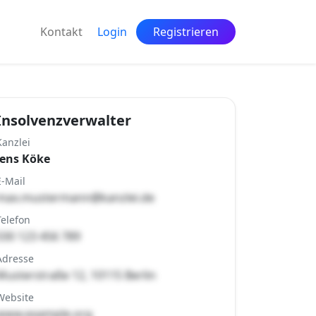
Kontakt
Login
Registrieren
Insolvenzverwalter
Kanzlei
Jens Köke
E-Mail
max.mustermann@kanzlei.de
Telefon
030 123 456 789
Adresse
Musterstraße 12, 10115 Berlin
Website
www.example.org