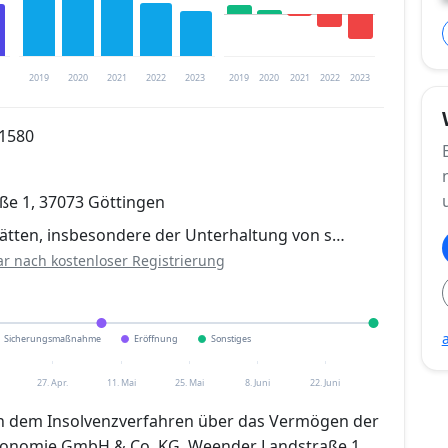
2019
2020
2021
2022
2023
2019
2020
2021
2022
2023
01580
trierung verfügbar
e 1, 37073 Göttingen
en
tätten, insbesondere der Unterhaltung von s…
ar nach kostenloser Registrierung
Sicherungsmaßnahme
Eröffnung
Sonstiges
.
27. Apr.
11. Mai
25. Mai
8. Juni
22. Juni
In dem Insolvenzverfahren über das Vermögen der
ronomie GmbH & Co. KG, Weender Landstraße 1,