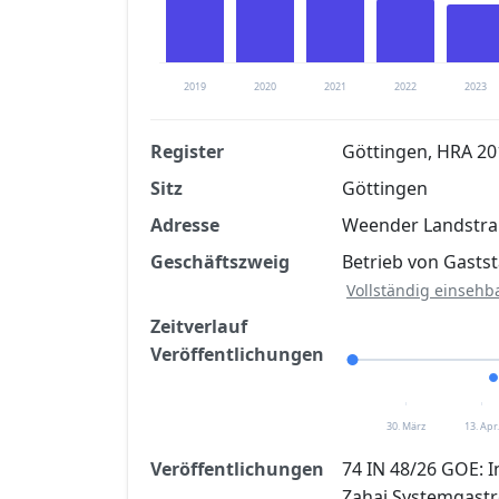
2019
2020
2021
2022
2023
Register
Göttingen, HRA 2
Sitz
Göttingen
Finanzkennzahlen nach kostenloser Regis
Adresse
Weender Landstraß
Jetzt kostenlos registrier
Geschäftszweig
Betrieb von Gasts
Vollständig einsehb
Zeitverlauf
Veröffentlichungen
30. März
13. Apr
Veröffentlichungen
74 IN 48/26 GOE: 
Zahaj Systemgast