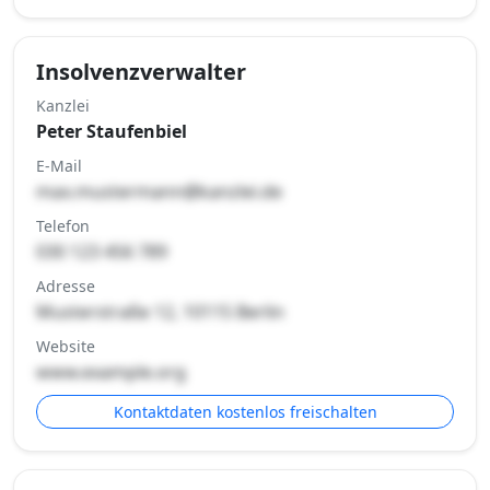
Insolvenzverwalter
Kanzlei
Peter Staufenbiel
E-Mail
max.mustermann@kanzlei.de
Telefon
030 123 456 789
Adresse
Musterstraße 12, 10115 Berlin
Website
www.example.org
Kontaktdaten kostenlos freischalten