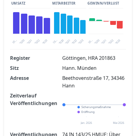
UMSATZ
MITARBEITER
GEWINN/VERLUST
2020
20…
2022
20…
2022
2023
2023
2020
20…
2022
2023
2020
2021
2021
2021
Register
Göttingen, HRA 201863
Sitz
Hann. Münden
Finanzkennzahlen nach kostenloser
Registrierung verfügbar
Adresse
Beethovenstraße 17, 34346
Hann
Jetzt kostenlos registrieren
Zeitverlauf
Veröffentlichungen
Sicherungsmaßnahme
Eröffnung
Jan. 2026
Mai 2026
Veröffentlichungen
74 IN 143/25 HMUE: Über