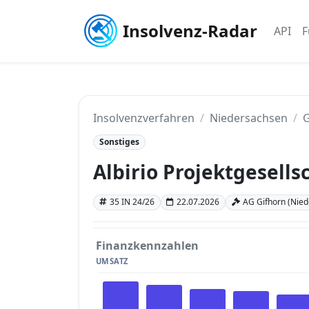
Insolvenz-Radar
API
F
Insolvenzverfahren
Niedersachsen
G
Sonstiges
Albirio Projektgesell
35 IN 24/26
22.07.2026
AG Gifhorn (Nie
Finanzkennzahlen
UMSATZ