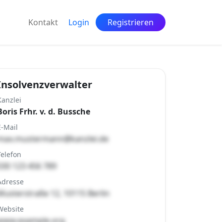
Kontakt
Login
Registrieren
Insolvenzverwalter
Kanzlei
Boris Frhr. v. d. Bussche
E-Mail
max.mustermann@kanzlei.de
Telefon
030 123 456 789
Adresse
Musterstraße 12, 10115 Berlin
Website
www.example.org