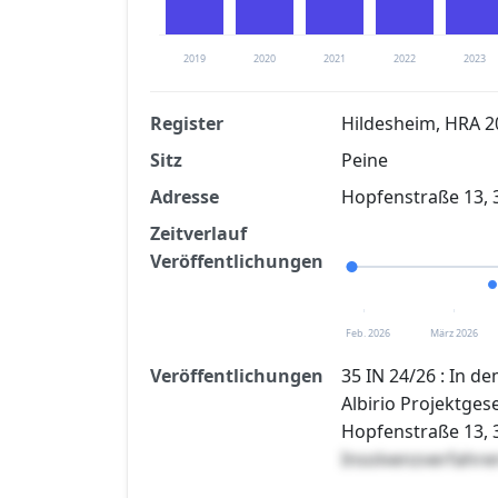
2019
2020
2021
2022
2023
Register
Hildesheim, HRA 
Sitz
Peine
Finanzkennzahlen nach kostenloser Regis
Adresse
Hopfenstraße 13, 
Jetzt kostenlos registrier
Zeitverlauf
Veröffentlichungen
Feb. 2026
März 2026
Veröffentlichungen
35 IN 24/26 : In 
Albirio Projektgese
Hopfenstraße 13, 3
Insolvenzverfahren