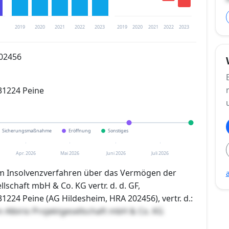
2019
2020
2021
2022
2023
2019
2020
2021
2022
2023
202456
trierung verfügbar
31224 Peine
en
Sicherungsmaßnahme
Eröffnung
Sonstiges
Apr. 2026
Mai 2026
Juni 2026
Juli 2026
dem Insolvenzverfahren über das Vermögen der
llschaft mbH & Co. KG vertr. d. d. GF,
1224 Peine (AG Hildesheim, HRA 202456), vertr. d.:
 Albirio Projektgesellschaft mbH & Co. KG