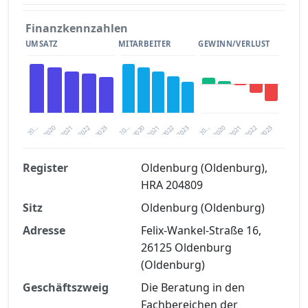
Finanzkennzahlen
UMSATZ
MITARBEITER
GEWINN/VERLUST
2020
20…
2022
20…
2022
2023
2023
2020
20…
2022
2023
2020
2021
2021
2021
Register
Oldenburg (Oldenburg),
HRA 204809
Finanzkennzahlen nach kostenloser
Sitz
Registrierung verfügbar
Oldenburg (Oldenburg)
Adresse
Felix-Wankel-Straße 16,
Jetzt kostenlos registrieren
26125 Oldenburg
(Oldenburg)
Geschäftszweig
Die Beratung in den
Fachbereichen der