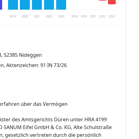
2019
2020
2021
2022
2023
2019
2020
2021
2022
2023
trierung verfügbar
28, 52385 Nideggen
en
n, Aktenzeichen: 91 IN 73/26
verfahren über das Vermögen
ister des Amtsgerichts Düren unter HRA 4199
 SANUM Eifel GmbH & Co. KG, Alte Schulstraße
, gesetzlich vertreten durch die persönlich