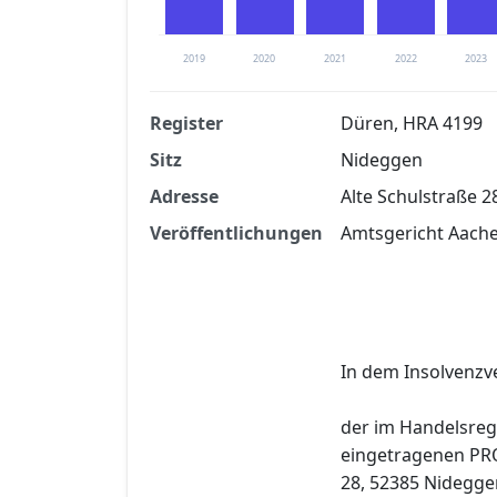
2019
2020
2021
2022
2023
Register
Düren, HRA 4199
Sitz
Nideggen
Finanzkennzahlen nach kostenloser Regis
Adresse
Alte Schulstraße 
Jetzt kostenlos registrier
Veröffentlichungen
Amtsgericht Aache
In dem Insolvenz
der im Handelsreg
eingetragenen PRO
28, 52385 Nideggen