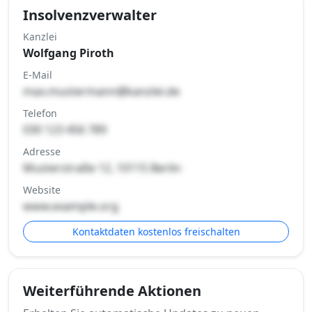
Insolvenzverwalter
Kanzlei
Wolfgang Piroth
E-Mail
max.mustermann@kanzlei.de
Telefon
030 123 456 789
Adresse
Musterstraße 12, 10115 Berlin
Website
www.example.org
Kontaktdaten kostenlos freischalten
Weiterführende Aktionen