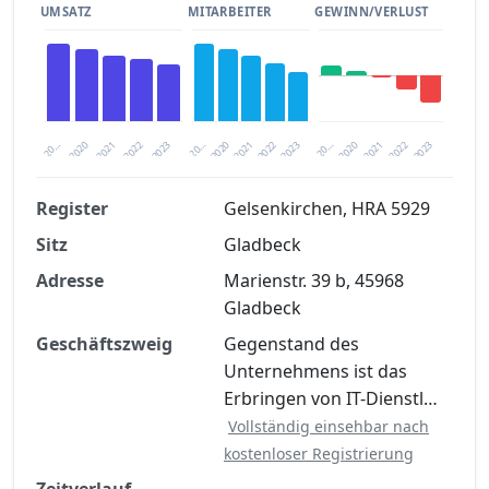
UMSATZ
MITARBEITER
GEWINN/VERLUST
2020
20…
2022
20…
2022
2023
2023
2020
20…
2022
2023
2020
2021
2021
2021
Register
Gelsenkirchen, HRA 5929
Sitz
Gladbeck
Finanzkennzahlen nach kostenloser
Registrierung verfügbar
Adresse
Marienstr. 39 b, 45968
Gladbeck
Jetzt kostenlos registrieren
Geschäftszweig
Gegenstand des
Unternehmens ist das
Erbringen von IT-Dienstl…
Vollständig einsehbar nach
kostenloser Registrierung
Zeitverlauf