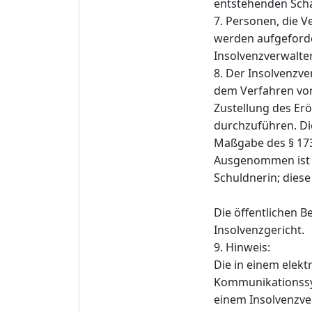
entstehenden Schad
7. Personen, die 
werden aufgeforde
Insolvenzverwalter 
8. Der Insolvenzve
dem Verfahren vo
Zustellung des Er
durchzuführen. Di
Maßgabe des § 173
Ausgenommen ist d
Schuldnerin; diese
Die öffentlichen 
Insolvenzgericht.
9. Hinweis:
Die in einem elek
Kommunikationssys
einem Insolvenzve