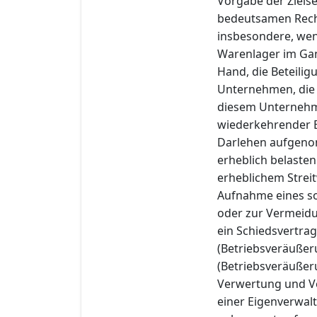
Vorgabe der Ziels
bedeutsamen Rech
insbesondere, wen
Warenlager im Gan
Hand, die Beteili
Unternehmen, die 
diesem Unternehme
wiederkehrender E
Darlehen aufgeno
erheblich belasten
erheblichem Stre
Aufnahme eines so
oder zur Vermeidun
ein Schiedsvertrag
(Betriebsveräußer
(Betriebsveräußer
Verwertung und Ve
einer Eigenverwal