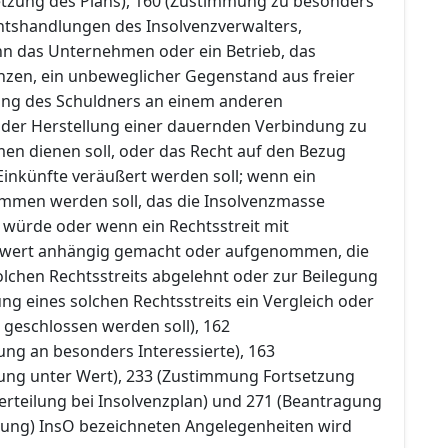
etzung des Plans), 160 (Zustimmung zu besonders
tshandlungen des Insolvenzverwalters,
n das Unternehmen oder ein Betrieb, das
zen, ein unbeweglicher Gegenstand aus freier
gung des Schuldners an einem anderen
der Herstellung einer dauernden Verbindung zu
n dienen soll, oder das Recht auf den Bezug
inkünfte veräußert werden soll; wenn ein
mmen werden soll, das die Insolvenzmasse
 würde oder wenn ein Rechtsstreit mit
itwert anhängig gemacht oder aufgenommen, die
lchen Rechtsstreits abgelehnt oder zur Beilegung
g eines solchen Rechtsstreits ein Vergleich oder
 geschlossen werden soll), 162
ung an besonders Interessierte), 163
ung unter Wert), 233 (Zustimmung Fortsetzung
rteilung bei Insolvenzplan) und 271 (Beantragung
tung) InsO bezeichneten Angelegenheiten wird