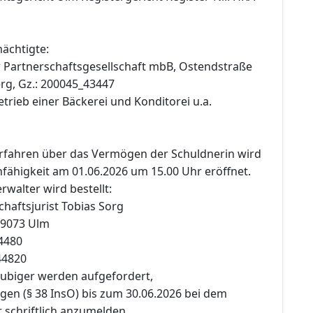
ächtigte:
 Partnerschaftsgesellschaft mbB, Ostendstraße
rg, Gz.: 200045_43447
trieb einer Bäckerei und Konditorei u.a.
erfahren über das Vermögen der Schuldnerin wird
ähigkeit am 01.06.2026 um 15.00 Uhr eröffnet.
rwalter wird bestellt:
haftsjurist Tobias Sorg
89073 Ulm
54480
44820
äubiger werden aufgefordert,
gen (§ 38 InsO) bis zum 30.06.2026 bei dem
 schriftlich anzumelden.