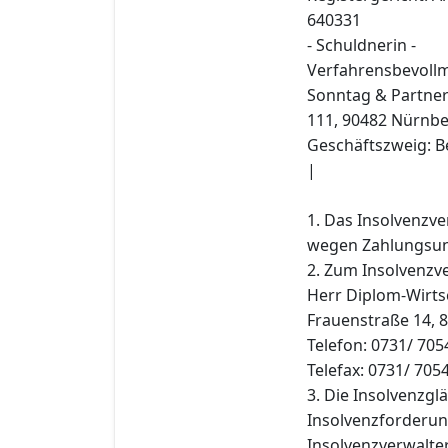
640331
- Schuldnerin -
Verfahrensbevollm
Sonntag & Partner
111, 90482 Nürnbe
Geschäftszweig: Be
|
1. Das Insolvenzv
wegen Zahlungsunf
2. Zum Insolvenzve
Herr Diplom-Wirtsc
Frauenstraße 14, 
Telefon: 0731/ 70
Telefax: 0731/ 705
3. Die Insolvenzgl
Insolvenzforderun
Insolvenzverwalter