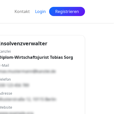
Kontakt
Login
Registrieren
Insolvenzverwalter
Kanzlei
Diplom-Wirtschaftsjurist Tobias Sorg
E-Mail
max.mustermann@kanzlei.de
Telefon
030 123 456 789
Adresse
Musterstraße 12, 10115 Berlin
Website
www.example.org