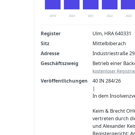
2019
2020
2021
2022
2023
Register
Ulm, HRA 640331
Sitz
Mittelbiberach
Finanzkennzahlen nach kostenloser Regis
Adresse
Industriestraße 29
Jetzt kostenlos registrier
Geschäftszweig
Betrieb einer Bäck
kostenloser Registri
Veröffentlichungen
40 IN 284/26
|
In dem Insolvenzv
Keim & Brecht OHG,
vertreten durch di
und Alexander Ke
Registergericht: A