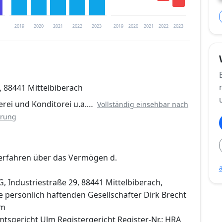
2019
2020
2021
2022
2023
2019
2020
2021
2022
2023
trierung verfügbar
, 88441 Mittelbiberach
en
erei und Konditorei u.a.…
Vollständig einsehbar nach
erung
erfahren über das Vermögen d.
 Industriestraße 29, 88441 Mittelbiberach,
e persönlich haftenden Gesellschafter Dirk Brecht
im
mtsgericht Ulm Registergericht Register-Nr.: HRA