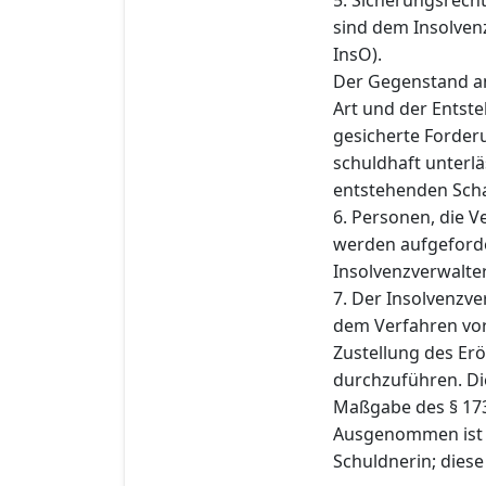
sind dem Insolvenz
InsO).
Der Gegenstand an
Art und der Entst
gesicherte Forderu
schuldhaft unterlä
entstehenden Schad
6. Personen, die 
werden aufgeforde
Insolvenzverwalter 
7. Der Insolvenzve
dem Verfahren vo
Zustellung des Er
durchzuführen. Di
Maßgabe des § 173
Ausgenommen ist d
Schuldnerin; diese