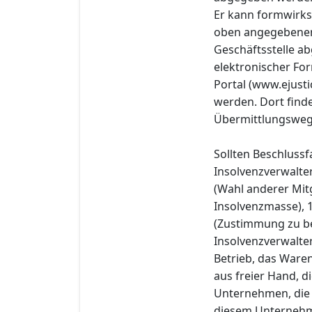
Er kann formwirks
oben angegebenen 
Geschäftsstelle a
elektronischer Fo
Portal (www.ejust
werden. Dort find
Übermittlungsweg 
Sollten Beschluss
Insolvenzverwalter
(Wahl anderer Mitg
Insolvenzmasse), 
(Zustimmung zu b
Insolvenzverwalte
Betrieb, das Ware
aus freier Hand, d
Unternehmen, die 
diesem Unternehme