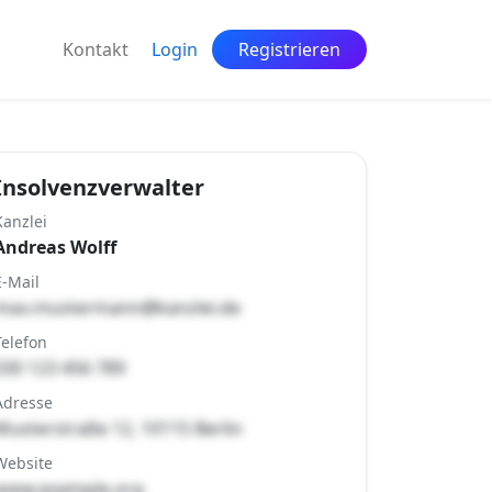
Kontakt
Login
Registrieren
Insolvenzverwalter
Kanzlei
Andreas Wolff
E-Mail
max.mustermann@kanzlei.de
Telefon
030 123 456 789
Adresse
Musterstraße 12, 10115 Berlin
Website
www.example.org