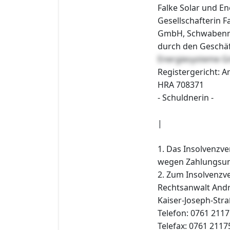
Falke Solar und E
Gesellschafterin 
GmbH, Schwabenmat
durch den Geschä
Energiesysteme G
Registergericht: A
HRA 708371
- Schuldnerin -
|
1. Das Insolvenzv
wegen Zahlungsunf
2. Zum Insolvenzve
Rechtsanwalt Andr
Kaiser-Joseph-Straß
Telefon: 0761 211
Telefax: 0761 211