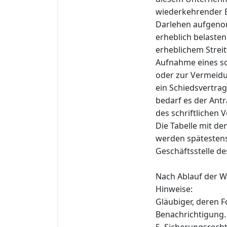
wiederkehrender E
Darlehen aufgeno
erheblich belasten
erheblichem Stre
Aufnahme eines so
oder zur Vermeidun
ein Schiedsvertrag
bedarf es der Antr
des schriftlichen
Die Tabelle mit d
werden spätestens 
Geschäftsstelle de
Nach Ablauf der W
Hinweise:
Gläubiger, deren F
Benachrichtigung.
5. Sicherungsrech