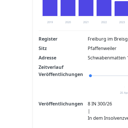
2019
2020
2021
2022
2023
Register
Freiburg im Breis
Sitz
Pfaffenweiler
Finanzkennzahlen nach kostenloser Regis
Adresse
Schwabenmatten 15
Jetzt kostenlos registrier
Zeitverlauf
Veröffentlichungen
20. Apr
Veröffentlichungen
8 IN 300/26
|
In dem Insolvenzv