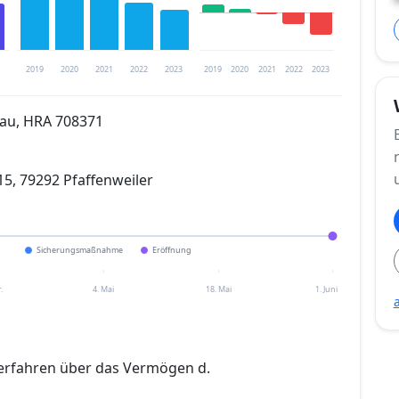
2019
2020
2021
2022
2023
2019
2020
2021
2022
2023
gau, HRA 708371
trierung verfügbar
, 79292 Pfaffenweiler
en
Sicherungsmaßnahme
Eröffnung
.
4. Mai
18. Mai
1. Juni
erfahren über das Vermögen d.