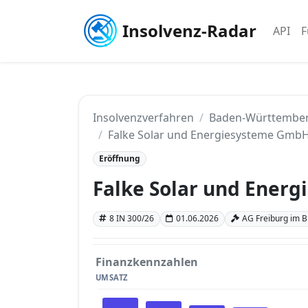
Insolvenz-Radar
API
F
Insolvenzverfahren
Baden-Württembe
Falke Solar und Energiesysteme GmbH
Eröffnung
Falke Solar und Ener
8 IN 300/26
01.06.2026
AG Freiburg im 
Finanzkennzahlen
UMSATZ