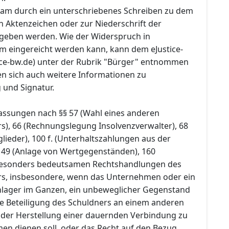
am durch ein unterschriebenes Schreiben zu dem
Aktenzeichen oder zur Niederschrift der
bgeben werden. Wie der Widerspruch in
rm eingereicht werden kann, kann dem eJustice-
ice-bw.de) unter der Rubrik "Bürger" entnommen
en sich auch weitere Informationen zu
und Signatur.
fassungen nach §§ 57 (Wahl eines anderen
s), 66 (Rechnungslegung Insolvenzverwalter), 68
lieder), 100 f. (Unterhaltszahlungen aus der
149 (Anlage von Wertgegenständen), 160
esonders bedeutsamen Rechtshandlungen des
rs, insbesondere, wenn das Unternehmen oder ein
nlager im Ganzen, ein unbeweglicher Gegenstand
ie Beteiligung des Schuldners an einem anderen
der Herstellung einer dauernden Verbindung zu
n dienen soll, oder das Recht auf den Bezug