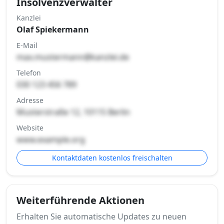
Insolvenzverwalter
Kanzlei
Olaf Spiekermann
E-Mail
max.mustermann@kanzlei.de
Telefon
030 123 456 789
Adresse
Musterstraße 12, 10115 Berlin
Website
www.example.org
Kontaktdaten kostenlos freischalten
Weiterführende Aktionen
Erhalten Sie automatische Updates zu neuen