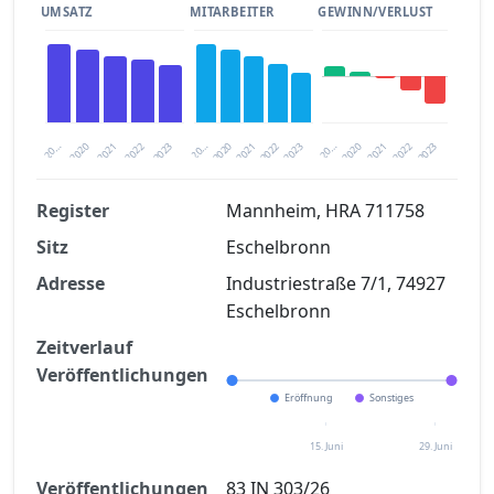
UMSATZ
MITARBEITER
GEWINN/VERLUST
2020
20…
2022
20…
2022
2023
2023
2020
20…
2022
2023
2020
2021
2021
2021
Register
Mannheim, HRA 711758
Sitz
Eschelbronn
Finanzkennzahlen nach kostenloser
Registrierung verfügbar
Adresse
Industriestraße 7/1, 74927
Eschelbronn
Jetzt kostenlos registrieren
Zeitverlauf
Veröffentlichungen
Eröffnung
Sonstiges
15. Juni
29. Juni
Veröffentlichungen
83 IN 303/26