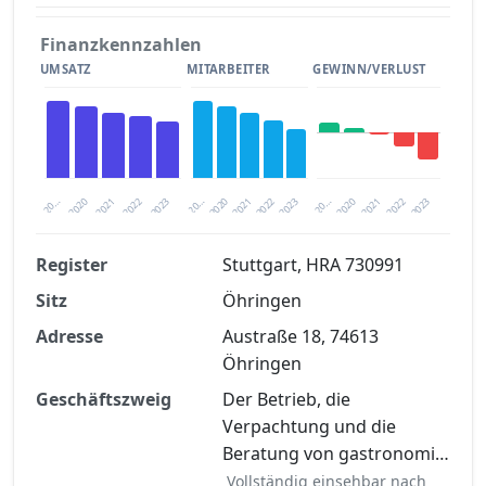
Finanzkennzahlen
UMSATZ
MITARBEITER
GEWINN/VERLUST
2020
20…
2022
20…
2022
2023
2023
2020
20…
2022
2023
2020
2021
2021
2021
Register
Stuttgart, HRA 730991
Sitz
Öhringen
Finanzkennzahlen nach kostenloser
Registrierung verfügbar
Adresse
Austraße 18, 74613
Öhringen
Jetzt kostenlos registrieren
Geschäftszweig
Der Betrieb, die
Verpachtung und die
Beratung von gastronomi…
Vollständig einsehbar nach