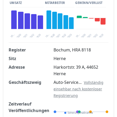
UMSATZ
MITARBEITER
GEWINN/VERLUST
2020
20…
2022
20…
2022
2023
2023
2020
20…
2022
2023
2020
2021
2021
2021
Register
Bochum, HRA 8118
Sitz
Herne
Finanzkennzahlen nach kostenloser
Registrierung verfügbar
Adresse
Harkortstr. 39 A, 44652
Herne
Jetzt kostenlos registrieren
Geschäftszweig
Auto-Service…
Vollständig
einsehbar nach kostenloser
Registrierung
Zeitverlauf
Veröffentlichungen
Sicherungsmaßnahme
Eröffnung