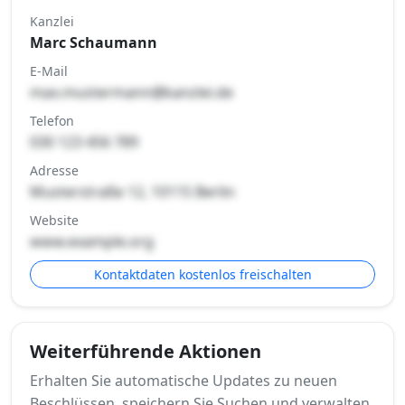
Kanzlei
Marc Schaumann
E-Mail
max.mustermann@kanzlei.de
Telefon
030 123 456 789
Adresse
Musterstraße 12, 10115 Berlin
Website
www.example.org
Kontaktdaten kostenlos freischalten
Weiterführende Aktionen
Erhalten Sie automatische Updates zu neuen
Beschlüssen, speichern Sie Suchen und verwalten