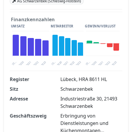
AG Schwarzenbek (Schleswig-Holstein)
Finanzkennzahlen
UMSATZ
MITARBEITER
GEWINN/VERLUST
2020
20…
2022
20…
2022
2023
2023
2020
20…
2022
2023
2020
2021
2021
2021
Register
Lübeck, HRA 8611 HL
Sitz
Schwarzenbek
Finanzkennzahlen nach kostenloser
Registrierung verfügbar
Adresse
Industriestraße 30, 21493
Schwarzenbek
Jetzt kostenlos registrieren
Geschäftszweig
Erbringung von
Dienstleistungen und
Küchenmontagen…