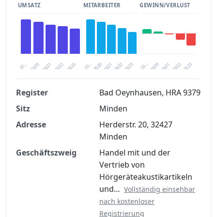
UMSATZ
MITARBEITER
GEWINN/VERLUST
2020
20…
2022
20…
2022
2023
2023
2020
20…
2022
2023
2020
2021
2021
2021
Register
Bad Oeynhausen, HRA 9379
Sitz
Minden
Finanzkennzahlen nach kostenloser
Registrierung verfügbar
Adresse
Herderstr. 20, 32427
Minden
Jetzt kostenlos registrieren
Geschäftszweig
Handel mit und der
Vertrieb von
Hörgeräteakustikartikeln
und…
Vollständig einsehbar
nach kostenloser
Registrierung