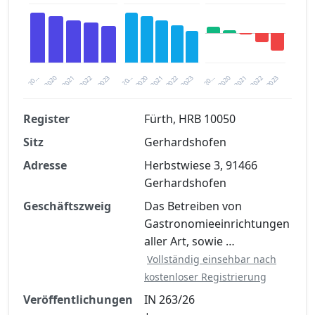
2020
20…
2022
20…
2022
2023
2023
2020
20…
2022
2023
2020
2021
2021
2021
Register
Fürth, HRB 10050
Sitz
Gerhardshofen
Finanzkennzahlen nach kostenloser
Registrierung verfügbar
Adresse
Herbstwiese 3, 91466
Gerhardshofen
Jetzt kostenlos registrieren
Geschäftszweig
Das Betreiben von
Gastronomieeinrichtungen
aller Art, sowie …
Vollständig einsehbar nach
kostenloser Registrierung
Veröffentlichungen
IN 263/26