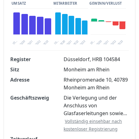
UMSATZ
MITARBEITER
GEWINN/VERLUST
2020
20…
2022
20…
2022
2023
2023
2020
20…
2022
2023
2020
2021
2021
2021
Register
Düsseldorf, HRB 104584
Sitz
Monheim am Rhein
Finanzkennzahlen nach kostenloser
Registrierung verfügbar
Adresse
Rheinpromenade 10, 40789
Monheim am Rhein
Jetzt kostenlos registrieren
Geschäftszweig
Die Verlegung und der
Anschluss von
Glasfaserleitungen sowie…
Vollständig einsehbar nach
kostenloser Registrierung
Zeitverlauf