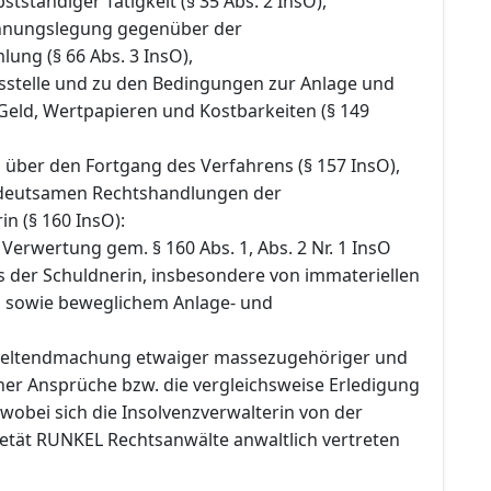
tständiger Tätigkeit (§ 35 Abs. 2 InsO),
chnungslegung gegenüber der
ung (§ 66 Abs. 3 InsO),
gsstelle und zu den Bedingungen zur Anlage und
Geld, Wertpapieren und Kostbarkeiten (§ 149
 über den Fortgang des Verfahrens (§ 157 InsO),
edeutsamen Rechtshandlungen der
in (§ 160 InsO):
 Verwertung gem. § 160 Abs. 1, Abs. 2 Nr. 1 InsO
der Schuldnerin, insbesondere von immateriellen
sowie beweglichem Anlage- und
e Geltendmachung etwaiger massezugehöriger und
her Ansprüche bzw. die vergleichsweise Erledigung
wobei sich die Insolvenzverwalterin von der
etät RUNKEL Rechtsanwälte anwaltlich vertreten