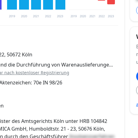
2019
2020
2021
2022
2023
2019
2020
2021
2022
2023
trierung verfügbar
2, 50672 Köln
en
 und die Durchführung von Warenauslieferunge…
ar nach kostenloser Registrierung
Aktenzeichen: 70e IN 98/26
en
ister des Amtsgerichts Köln unter HRB 104842
ICA GmbH, Humboldtstr. 21 - 23, 50676 Köln,
ten durch den Geschäftsführer
Insolvenzverfahren