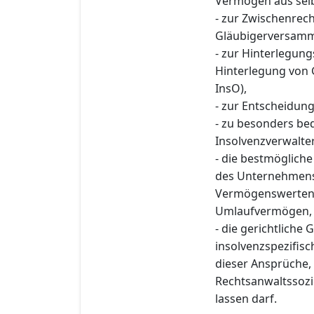
Vermögen aus selbs
- zur Zwischenre
Gläubigerversamml
- zur Hinterlegun
Hinterlegung von 
InsO),
- zur Entscheidung
- zu besonders b
Insolvenzverwalter
- die bestmögliche
des Unternehmens 
Vermögenswerten 
Umlaufvermögen,
- die gerichtlich
insolvenzspezifisc
dieser Ansprüche, 
Rechtsanwaltssozi
lassen darf.