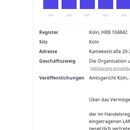
2019
2020
2021
2022
2023
Register
Köln, HRB 104842
Sitz
Köln
Finanzkennzahlen nach kostenloser Regis
Adresse
Kamekestraße 20-2
Jetzt kostenlos registrier
Geschäftszweig
Die Organisation
Vollständig einsehb
Veröffentlichungen
Amtsgericht Köln, 
Über das Vermög
der im Handelsreg
eingetragenen LAM
gesetzlich vertre