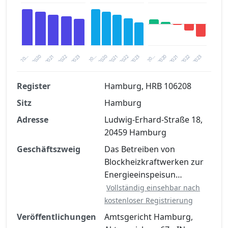
2023
2020
2020
20…
2022
2023
20…
2022
2021
2021
20…
2020
2021
2022
2023
Register
Hamburg, HRB 106208
Sitz
Hamburg
Finanzkennzahlen nach kostenloser
Registrierung verfügbar
Adresse
Ludwig-Erhard-Straße 18,
20459 Hamburg
Jetzt kostenlos registrieren
Geschäftszweig
Das Betreiben von
Blockheizkraftwerken zur
Energieeinspeisun…
Vollständig einsehbar nach
kostenloser Registrierung
Veröffentlichungen
Amtsgericht Hamburg,