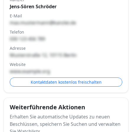
Jens-Sören Schröder
E-Mail
max.mustermann@kanzlei.de
Telefon
030 123 456 789
Adresse
Musterstraße 12, 10115 Berlin
Website
www.example.org
Kontaktdaten kostenlos freischalten
Weiterführende Aktionen
Erhalten Sie automatische Updates zu neuen
Beschlüssen, speichern Sie Suchen und verwalten
Sie Watchlists.