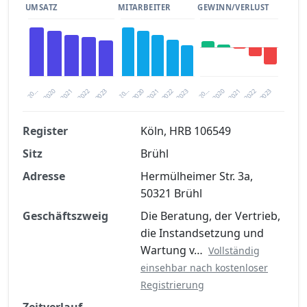
UMSATZ
MITARBEITER
GEWINN/VERLUST
2020
20…
2022
20…
2022
2023
2023
2020
20…
2022
2023
2020
2021
2021
2021
Register
Köln, HRB 106549
Sitz
Brühl
Finanzkennzahlen nach kostenloser
Registrierung verfügbar
Adresse
Hermülheimer Str. 3a,
50321 Brühl
Jetzt kostenlos registrieren
Geschäftszweig
Die Beratung, der Vertrieb,
die Instandsetzung und
Wartung v…
Vollständig
einsehbar nach kostenloser
Registrierung
Zeitverlauf