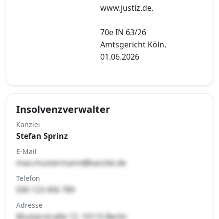
www.justiz.de.
70e IN 63/26
Amtsgericht Köln,
01.06.2026
Insolvenzverwalter
Kanzlei
Stefan Sprinz
E-Mail
max.mustermann@kanzlei.de
Telefon
030 123 456 789
Adresse
Musterstraße 12, 10115 Berlin