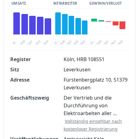
UMSATZ
MITARBEITER
GEWINN/VERLUST
2020
20…
2022
20…
2022
2023
2023
2020
20…
2022
2023
2020
2021
2021
2021
Register
Köln, HRB 108551
Sitz
Leverkusen
Finanzkennzahlen nach kostenloser
Registrierung verfügbar
Adresse
Fürstenbergplatz 10, 51379
Leverkusen
Jetzt kostenlos registrieren
Geschäftszweig
Der Vertrieb und die
Durchführung von
Elektroarbeiten aller …
Vollständig einsehbar nach
kostenloser Registrierung
Veröffentlichungen
Amtsgericht Köln,