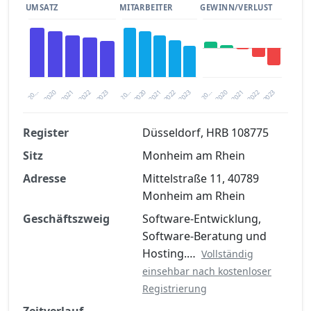
UMSATZ
MITARBEITER
GEWINN/VERLUST
2020
20…
2022
20…
2022
2023
2023
2020
20…
2022
2023
2020
2021
2021
2021
Register
Düsseldorf, HRB 108775
Sitz
Monheim am Rhein
Finanzkennzahlen nach kostenloser
Registrierung verfügbar
Adresse
Mittelstraße 11, 40789
Monheim am Rhein
Jetzt kostenlos registrieren
Geschäftszweig
Software-Entwicklung,
Software-Beratung und
Hosting.…
Vollständig
einsehbar nach kostenloser
Registrierung
Zeitverlauf