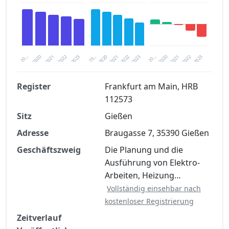
2020
20…
2022
20…
2022
2023
2023
2020
20…
2022
2023
2020
2021
2021
2021
Register
Frankfurt am Main, HRB
112573
Finanzkennzahlen nach kostenloser
Sitz
Registrierung verfügbar
Gießen
Adresse
Braugasse 7, 35390 Gießen
Jetzt kostenlos registrieren
Geschäftszweig
Die Planung und die
Ausführung von Elektro-
Arbeiten, Heizung…
Vollständig einsehbar nach
kostenloser Registrierung
Zeitverlauf