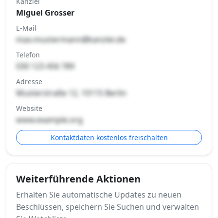
Kanzlei
Miguel Grosser
E-Mail
max.mustermann@kanzlei.de
Telefon
030 123 456 789
Adresse
Musterstraße 12, 10115 Berlin
Website
www.example.org
Kontaktdaten kostenlos freischalten
Weiterführende Aktionen
Erhalten Sie automatische Updates zu neuen
Beschlüssen, speichern Sie Suchen und verwalten