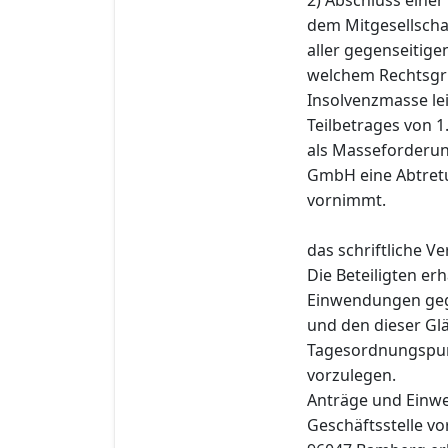
dem Mitgesellscha
aller gegenseitige
welchem Rechtsgrun
Insolvenzmasse le
Teilbetrages von 
als Masseforderun
GmbH eine Abtretu
vornimmt.
das schriftliche V
Die Beteiligten er
Einwendungen gege
und den dieser G
Tagesordnungspunk
vorzulegen.
Anträge und Einwe
Geschäftsstelle v