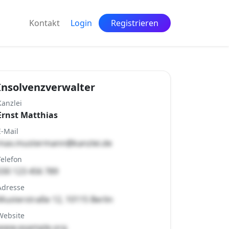
Kontakt
Login
Registrieren
Insolvenzverwalter
Kanzlei
Ernst Matthias
E-Mail
max.mustermann@kanzlei.de
Telefon
030 123 456 789
Adresse
Musterstraße 12, 10115 Berlin
Website
www.example.org