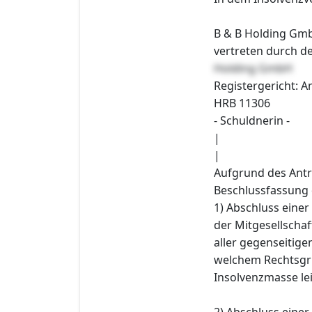
B & B Holding Gm
vertreten durch d
Holding GmbH
Registergericht: A
HRB 11306
- Schuldnerin -
|
|
Aufgrund des Antr
Beschlussfassung
1) Abschluss einer
der Mitgesellschaf
aller gegenseitige
welchem Rechtsgrun
Insolvenzmasse lei
2) Abschluss einer