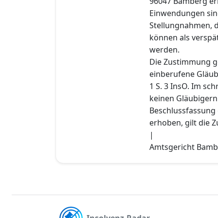
96047 Bamberg er
Einwendungen sin
Stellungnahmen, d
können als verspä
werden.
Die Zustimmung gem
einberufene Gläub
1 S. 3 InsO. Im sc
keinen Gläubiger
Beschlussfassung 
erhoben, gilt die Z
|
Amtsgericht Bamber