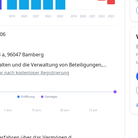
2019
2020
2021
2022
2023
2019
2020
2021
2022
2023
306
trierung verfügbar
 a, 96047 Bamberg
en
alten und die Verwaltung von Beteiligungen,…
ar nach kostenloser Registrierung
Eröffnung
Sonstiges
1. Juni
15. Juni
29. Juni
13. Juli
erfahren über das Vermögen d.