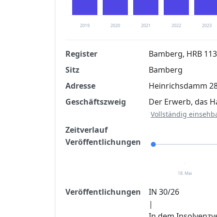
2019
2020
2021
2022
2023
Register
Bamberg, HRB 11
Sitz
Bamberg
Finanzkennzahlen nach kostenloser Regis
Adresse
Heinrichsdamm 28
Jetzt kostenlos registrier
Geschäftszweig
Der Erwerb, das H
Vollständig einsehb
Zeitverlauf
Veröffentlichungen
18. Mai
Veröffentlichungen
IN 30/26
|
In dem Insolvenzv