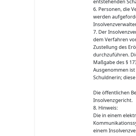
entstehenden Schad
6. Personen, die 
werden aufgeforde
Insolvenzverwalter 
7. Der Insolvenzve
dem Verfahren vo
Zustellung des Er
durchzuführen. Di
Maßgabe des § 173
Ausgenommen ist d
Schuldnerin; diese
Die öffentlichen 
Insolvenzgericht.
8. Hinweis:
Die in einem elek
Kommunikationssys
einem Insolvenzve