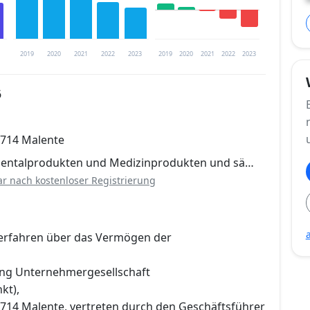
2019
2020
2021
2022
2023
2019
2020
2021
2022
2023
6
trierung verfügbar
3714 Malente
en
 Dentalprodukten und Medizinprodukten und sä…
ar nach kostenloser Registrierung
erfahren über das Vermögen der
ing Unternehmergesellschaft
kt),
714 Malente, vertreten durch den Geschäftsführer