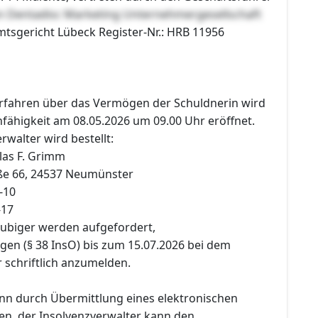
n Dentadisc Marketing Unternehmergesellschaft
mtsgericht Lübeck Register-Nr.: HRB 11956
erfahren über das Vermögen der Schuldnerin wird
ähigkeit am 08.05.2026 um 09.00 Uhr eröffnet.
rwalter wird bestellt:
las F. Grimm
ße 66, 24537 Neumünster
-10
-17
äubiger werden aufgefordert,
gen (§ 38 InsO) bis zum 15.07.2026 bei dem
 schriftlich anzumelden.
n durch Übermittlung eines elektronischen
n, der Insolvenzverwalter kann den