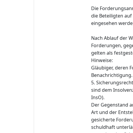
Die Forderungsan
die Beteiligten au
eingesehen werde
Nach Ablauf der W
Forderungen, gege
gelten als festgeste
Hinweise:
Gläubiger, deren F
Benachrichtigung.
5. Sicherungsrech
sind dem Insolvenz
InsO).
Der Gegenstand an
Art und der Entst
gesicherte Forderu
schuldhaft unterlä