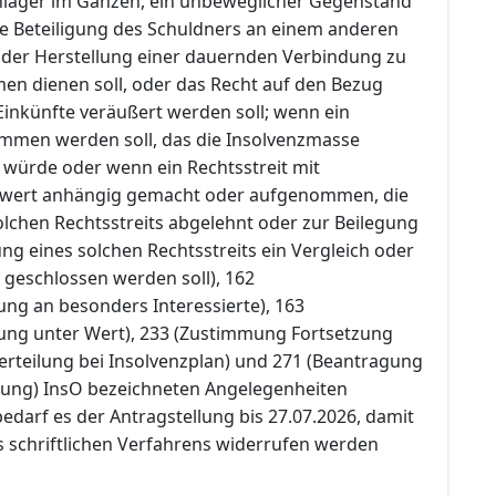
nlager im Ganzen, ein unbeweglicher Gegenstand
ie Beteiligung des Schuldners an einem anderen
der Herstellung einer dauernden Verbindung zu
n dienen soll, oder das Recht auf den Bezug
inkünfte veräußert werden soll; wenn ein
mmen werden soll, das die Insolvenzmasse
 würde oder wenn ein Rechtsstreit mit
itwert anhängig gemacht oder aufgenommen, die
lchen Rechtsstreits abgelehnt oder zur Beilegung
g eines solchen Rechtsstreits ein Vergleich oder
 geschlossen werden soll), 162
ung an besonders Interessierte), 163
ung unter Wert), 233 (Zustimmung Fortsetzung
rteilung bei Insolvenzplan) und 271 (Beantragung
tung) InsO bezeichneten Angelegenheiten
 bedarf es der Antragstellung bis 27.07.2026, damit
 schriftlichen Verfahrens widerrufen werden