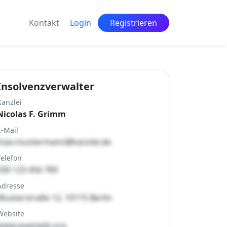
Kontakt
Login
Registrieren
Insolvenzverwalter
Kanzlei
Nicolas F. Grimm
E-Mail
max.mustermann@kanzlei.de
Telefon
030 123 456 789
Adresse
Musterstraße 12, 10115 Berlin
Website
www.example.org