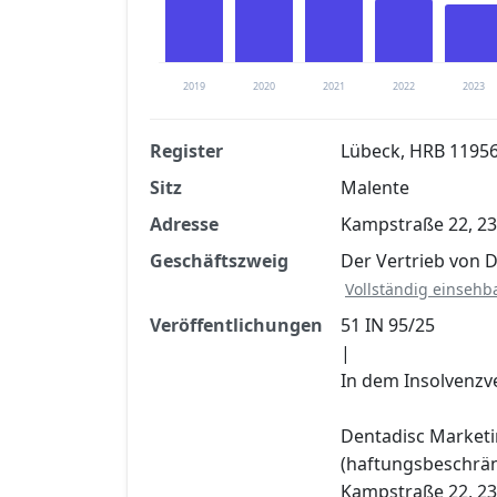
2019
2020
2021
2022
2023
Register
Lübeck, HRB 1195
Sitz
Malente
Finanzkennzahlen nach kostenloser Regis
Adresse
Kampstraße 22, 2
Jetzt kostenlos registrier
Geschäftszweig
Der Vertrieb von
Vollständig einsehb
Veröffentlichungen
51 IN 95/25
|
In dem Insolvenzv
Dentadisc Market
(haftungsbeschrän
Kampstraße 22, 23