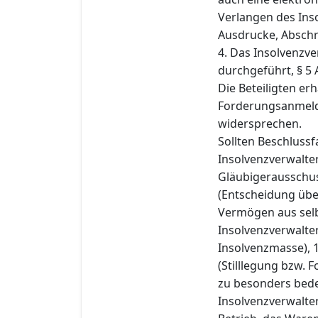
Verlangen des Ins
Ausdrucke, Abschr
4. Das Insolvenzve
durchgeführt, § 5 
Die Beteiligten er
Forderungsanmeldu
widersprechen.
Sollten Beschluss
Insolvenzverwalter
Gläubigerausschuss
(Entscheidung übe
Vermögen aus selb
Insolvenzverwalter
Insolvenzmasse), 
(Stilllegung bzw.
zu besonders bed
Insolvenzverwalte