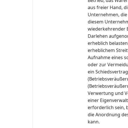
Betrieb, das Ware
aus freier Hand, d
Unternehmen, die 
diesem Unternehme
wiederkehrender E
Darlehen aufgeno
erheblich belasten
erheblichem Stre
Aufnahme eines so
oder zur Vermeidun
ein Schiedsvertrag
(Betriebsveräußer
(Betriebsveräußer
Verwertung und Ve
einer Eigenverwal
erforderlich sein,
die Anordnung des
kann.