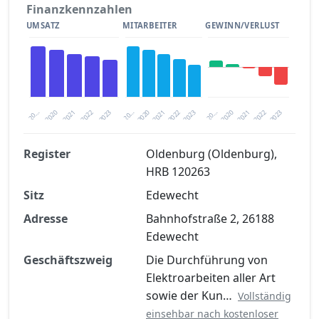
Finanzkennzahlen
UMSATZ
MITARBEITER
GEWINN/VERLUST
2020
20…
2022
20…
2022
2023
2023
2020
20…
2022
2023
2020
2021
2021
2021
Register
Oldenburg (Oldenburg),
HRB 120263
Finanzkennzahlen nach kostenloser
Sitz
Registrierung verfügbar
Edewecht
Adresse
Bahnhofstraße 2, 26188
Jetzt kostenlos registrieren
Edewecht
Geschäftszweig
Die Durchführung von
Elektroarbeiten aller Art
sowie der Kun…
Vollständig
einsehbar nach kostenloser