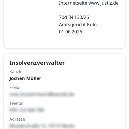
Internetseite www.justiz.de
70d IN 130/26
Amtsgericht Köln,
01.06.2026
Insolvenzverwalter
Kanzlei
Jochen Müller
E-Mail
max.mustermann@kanzlei.de
Telefon
030 123 456 789
Adresse
Musterstraße 12, 10115 Berlin