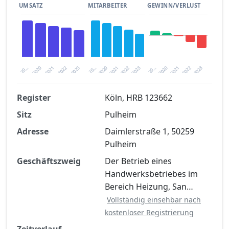
UMSATZ
MITARBEITER
GEWINN/VERLUST
2020
20…
2022
20…
2022
2023
2023
2020
20…
2022
2023
2020
2021
2021
2021
Register
Köln, HRB 123662
Sitz
Pulheim
Finanzkennzahlen nach kostenloser
Registrierung verfügbar
Adresse
Daimlerstraße 1, 50259
Pulheim
Jetzt kostenlos registrieren
Geschäftszweig
Der Betrieb eines
Handwerksbetriebes im
Bereich Heizung, San…
Vollständig einsehbar nach
kostenloser Registrierung
Zeitverlauf