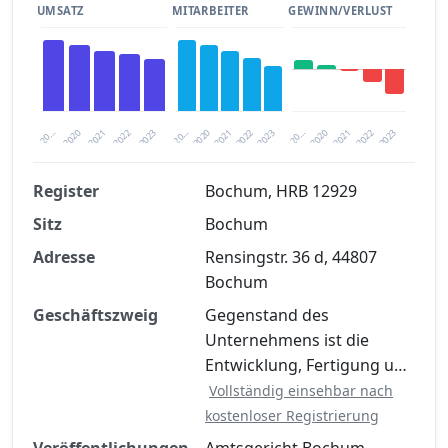
UMSATZ
MITARBEITER
GEWINN/VERLUST
2020
20…
2022
20…
2022
2023
2023
2020
20…
2022
2023
2020
2021
2021
2021
Register
Bochum, HRB 12929
Sitz
Bochum
Finanzkennzahlen nach kostenloser
Registrierung verfügbar
Adresse
Rensingstr. 36 d, 44807
Bochum
Jetzt kostenlos registrieren
Geschäftszweig
Gegenstand des
Unternehmens ist die
Entwicklung, Fertigung u…
Vollständig einsehbar nach
kostenloser Registrierung
Veröffentlichungen
Amtsgericht Bochum,