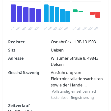
2020
20…
2022
20…
2022
2023
2023
2020
20…
2022
2023
2020
2021
2021
2021
Register
Osnabrück, HRB 131503
Sitz
Uelsen
Finanzkennzahlen nach kostenloser
Registrierung verfügbar
Adresse
Wilsumer Straße 8, 49843
Uelsen
Jetzt kostenlos registrieren
Geschäftszweig
Ausführung von
Elektroinstallationsarbeiten
sowie der Handel…
Vollständig einsehbar nach
kostenloser Registrierung
Zeitverlauf