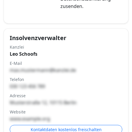
zusenden.
Insolvenzverwalter
Kanzlei
Leo Schoofs
E-Mail
max.mustermann@kanzlei.de
Telefon
030 123 456 789
Adresse
Musterstraße 12, 10115 Berlin
Website
www.example.org
Kontaktdaten kostenlos freischalten