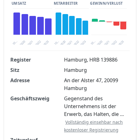
UMSATZ
MITARBEITER
GEWINN/VERLUST
2020
20…
2022
20…
2022
2023
2023
2020
20…
2022
2023
2020
2021
2021
2021
Register
Hamburg, HRB 139886
Sitz
Hamburg
Finanzkennzahlen nach kostenloser
Registrierung verfügbar
Adresse
An der Alster 47, 20099
Hamburg
Jetzt kostenlos registrieren
Geschäftszweig
Gegenstand des
Unternehmens ist der
Erwerb, das Halten, die …
Vollständig einsehbar nach
kostenloser Registrierung
Zeitverlauf