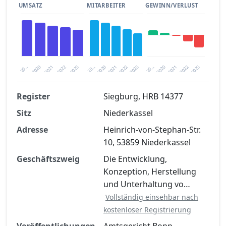
UMSATZ
MITARBEITER
GEWINN/VERLUST
2020
20…
2022
20…
2022
2023
2023
2020
20…
2022
2023
2020
2021
2021
2021
Register
Siegburg, HRB 14377
Sitz
Niederkassel
Finanzkennzahlen nach kostenloser
Registrierung verfügbar
Adresse
Heinrich-von-Stephan-Str.
10, 53859 Niederkassel
Jetzt kostenlos registrieren
Geschäftszweig
Die Entwicklung,
Konzeption, Herstellung
und Unterhaltung vo…
Vollständig einsehbar nach
kostenloser Registrierung
Veröffentlichungen
Amtsgericht Bonn,