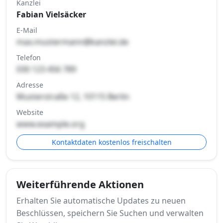
Kanzlei
Fabian Vielsäcker
E-Mail
max.mustermann@kanzlei.de
Telefon
030 123 456 789
Adresse
Musterstraße 12, 10115 Berlin
Website
www.example.org
Kontaktdaten kostenlos freischalten
Weiterführende Aktionen
Erhalten Sie automatische Updates zu neuen
Beschlüssen, speichern Sie Suchen und verwalten