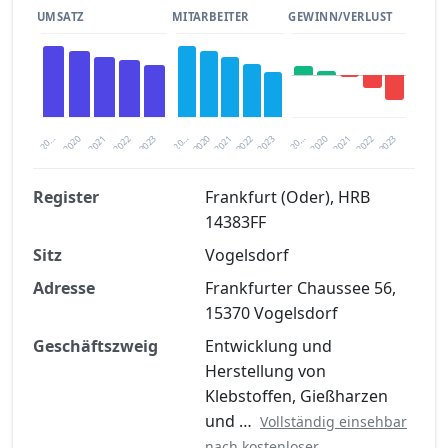
UMSATZ
MITARBEITER
GEWINN/VERLUST
2020
20…
2022
20…
2022
2023
2023
2020
20…
2022
2023
2020
2021
2021
2021
Register
Frankfurt (Oder), HRB
14383FF
Finanzkennzahlen nach kostenloser
Sitz
Registrierung verfügbar
Vogelsdorf
Adresse
Frankfurter Chaussee 56,
Jetzt kostenlos registrieren
15370 Vogelsdorf
Geschäftszweig
Entwicklung und
Herstellung von
Klebstoffen, Gießharzen
und …
Vollständig einsehbar
nach kostenloser