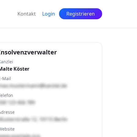
Kontakt
Login
Registrieren
Insolvenzverwalter
Kanzlei
Malte Köster
E-Mail
max.mustermann@kanzlei.de
Telefon
030 123 456 789
Adresse
Musterstraße 12, 10115 Berlin
Website
www.example.org