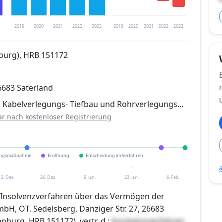
2019
2020
2021
2022
2023
2019
2020
2021
2022
2023
burg), HRB 151172
trierung verfügbar
26683 Saterland
en
 Kabelverlegungs- Tiefbau und Rohrverlegungs…
ar nach kostenloser Registrierung
ungsmaßnahme
Eröffnung
Entscheidung im Verfahren
12. Dez.
26. Dez.
9. Jan.
23. Jan.
6. Feb.
m Insolvenzverfahren über das Vermögen der
bH, OT. Sedelsberg, Danziger Str. 27, 26683
nburg, HRB 151172), vertr. d.:
Insolvenzverfahren