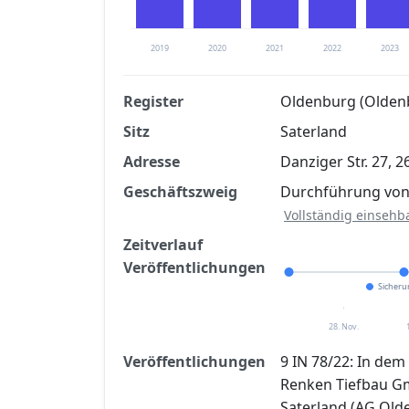
2019
2020
2021
2022
2023
Register
Oldenburg (Olden
Sitz
Saterland
Finanzkennzahlen nach kostenloser Regis
Adresse
Danziger Str. 27, 
Jetzt kostenlos registrier
Geschäftszweig
Durchführung von
Vollständig einsehb
Zeitverlauf
Veröffentlichungen
Sicher
28. Nov.
Veröffentlichungen
9 IN 78/22: In de
Renken Tiefbau Gm
Saterland (AG Olde